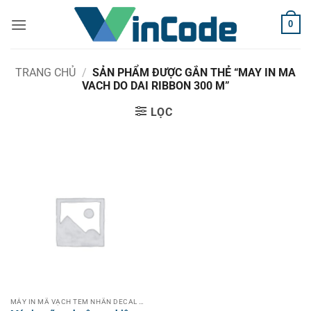
Bỏ
0
qua
nội
dung
TRANG CHỦ
/
SẢN PHẨM ĐƯỢC GẮN THẺ “MAY IN MA
VACH DO DAI RIBBON 300 M”
LỌC
MÁY IN MÃ VẠCH TEM NHÃN DECAL CÔNG NGHIỆP