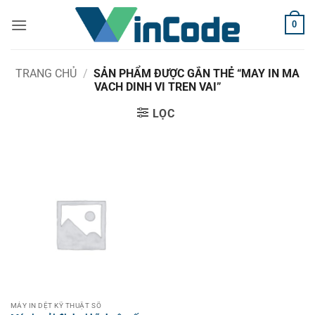
Bỏ
0
qua
nội
dung
TRANG CHỦ
/
SẢN PHẨM ĐƯỢC GẮN THẺ “MAY IN MA
VACH DINH VI TREN VAI”
LỌC
MÁY IN DỆT KỸ THUẬT SỐ