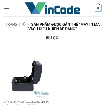
Bỏ
0
qua
nội
dung
TRANG CHỦ
/
SẢN PHẨM ĐƯỢC GẮN THẺ “MAY IN MA
VACH DIEU KHIEN DE DANG”
LỌC
MÁY IN MÃ VẠCH | LABEL BARCODE PRINTER