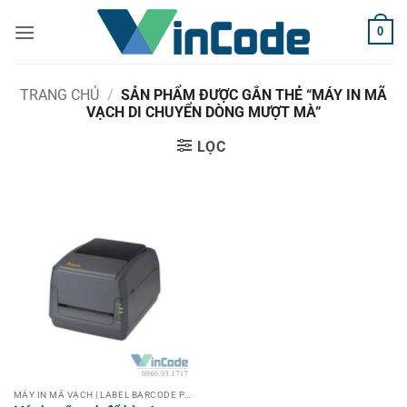
Bỏ
0
qua
nội
dung
TRANG CHỦ
/
SẢN PHẨM ĐƯỢC GẮN THẺ “MÁY IN MÃ
VẠCH DI CHUYỂN DÒNG MƯỢT MÀ”
LỌC
MÁY IN MÃ VẠCH | LABEL BARCODE PRINTER