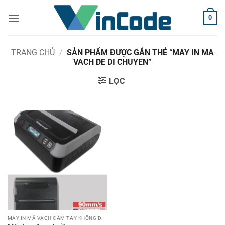
Bỏ
0
qua
nội
dung
TRANG CHỦ
/
SẢN PHẨM ĐƯỢC GẮN THẺ “MAY IN MA
VACH DE DI CHUYEN”
LỌC
MÁY IN MÃ VẠCH CẦM TAY KHÔNG DÂY