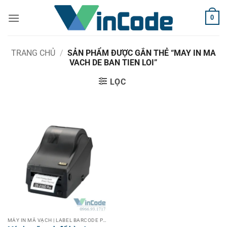
Bỏ
0
qua
nội
dung
TRANG CHỦ
/
SẢN PHẨM ĐƯỢC GẮN THẺ “MAY IN MA
VACH DE BAN TIEN LOI”
LỌC
MÁY IN MÃ VẠCH | LABEL BARCODE PRINTER