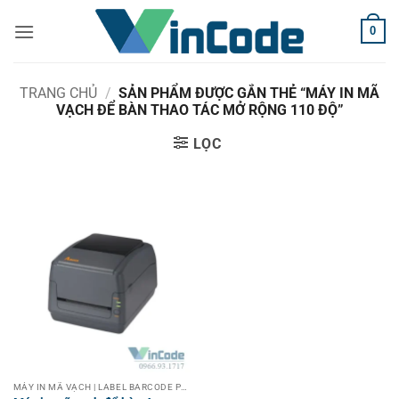
Bỏ
0
qua
nội
dung
TRANG CHỦ
/
SẢN PHẨM ĐƯỢC GẮN THẺ “MÁY IN MÃ
VẠCH ĐỂ BÀN THAO TÁC MỞ RỘNG 110 ĐỘ”
LỌC
MÁY IN MÃ VẠCH | LABEL BARCODE PRINTER