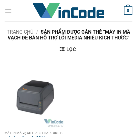
Bỏ
0
qua
nội
dung
TRANG CHỦ
/
SẢN PHẨM ĐƯỢC GẮN THẺ “MÁY IN MÃ
VẠCH ĐỂ BÀN HỖ TRỢ LÕI MEDIA NHIỀU KÍCH THƯỚC”
LỌC
MÁY IN MÃ VẠCH | LABEL BARCODE PRINTER