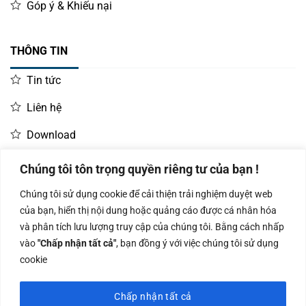
Góp ý & Khiếu nại
THÔNG TIN
Tin tức
Liên hệ
Download
Chúng tôi tôn trọng quyền riêng tư của bạn !
LIÊN HỆ MUA HÀNG
Chúng tôi sử dụng cookie để cải thiện trải nghiệm duyệt web
Kinh doanh:
KD Dự Án: 0987
Kế Toán:
của bạn, hiển thị nội dung hoặc quảng cáo được cá nhân hóa
0966.93.1717
835 345
0987.919.040
và phân tích lưu lượng truy cập của chúng tôi. Bằng cách nhấp
vào
"Chấp nhận tất cả"
, bạn đồng ý với việc chúng tôi sử dụng
cookie
Chấp nhận tất cả