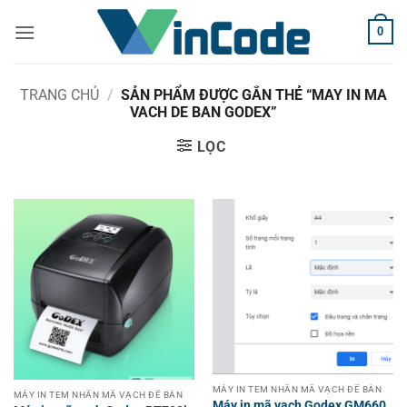
Bỏ
0
qua
nội
dung
TRANG CHỦ
/
SẢN PHẨM ĐƯỢC GẮN THẺ “MAY IN MA
VACH DE BAN GODEX”
LỌC
MÁY IN TEM NHÃN MÃ VẠCH ĐỂ BÀN
MÁY IN TEM NHÃN MÃ VẠCH ĐỂ BÀN
Máy in mã vạch Godex GM660