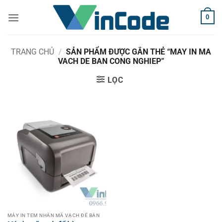
Bỏ
0
qua
nội
dung
TRANG CHỦ
/
SẢN PHẨM ĐƯỢC GẮN THẺ “MAY IN MA
VACH DE BAN CONG NGHIEP”
LỌC
MÁY IN TEM NHÃN MÃ VẠCH ĐỂ BÀN