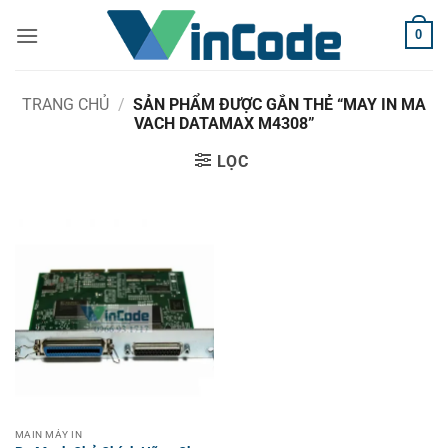
Bỏ
0
qua
nội
dung
TRANG CHỦ
/
SẢN PHẨM ĐƯỢC GẮN THẺ “MAY IN MA
VACH DATAMAX M4308”
LỌC
MAIN MÁY IN