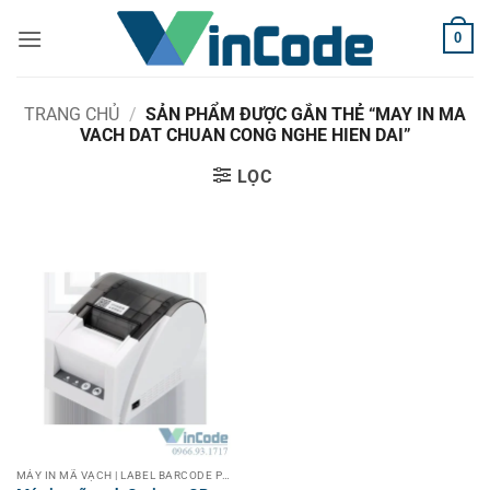
Bỏ
0
qua
nội
dung
TRANG CHỦ
/
SẢN PHẨM ĐƯỢC GẮN THẺ “MAY IN MA
VACH DAT CHUAN CONG NGHE HIEN DAI”
LỌC
MÁY IN MÃ VẠCH | LABEL BARCODE PRINTER