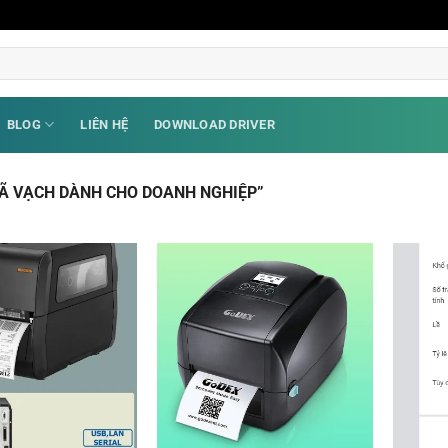
BLOG
LIÊN HỆ
DOWNLOAD DRIVER
Ã VẠCH DÀNH CHO DOANH NGHIỆP”