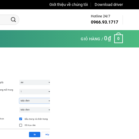
Giới thiệu về chúng tôi
Download driver
Hotline 24/7
0966.93.1717
0
₫
0
GIỎ HÀNG /