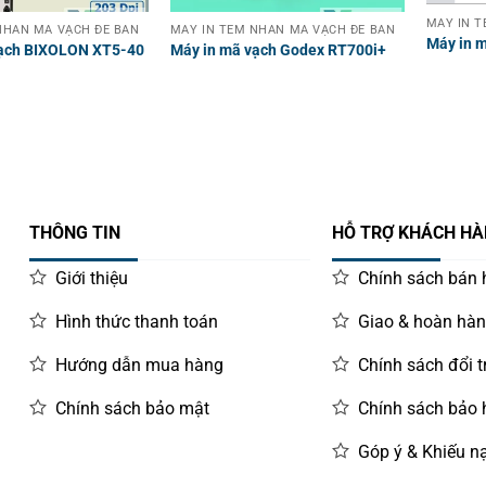
MÁY IN T
HÃN MÃ VẠCH ĐỂ BÀN
MÁY IN TEM NHÃN MÃ VẠCH ĐỂ BÀN
Máy in 
vạch BIXOLON XT5-40
Máy in mã vạch Godex RT700i+
THÔNG TIN
HỖ TRỢ KHÁCH H
Giới thiệu
Chính sách bán
Hình thức thanh toán
Giao & hoàn hà
Hướng dẫn mua hàng
Chính sách đổi t
Chính sách bảo mật
Chính sách bảo
Góp ý & Khiếu nạ