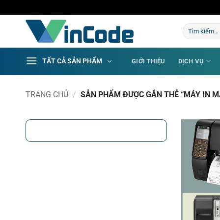
Bỏ
qua
Tìm
nội
kiếm:
dung
TẤT CẢ SẢN PHẨM
GIỚI THIỆU
DỊCH VỤ
TRANG CHỦ
/
SẢN PHẨM ĐƯỢC GẮN THẺ “MÁY IN M