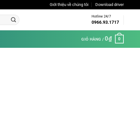
Giới thiệu về chúng tôi
Download driver
Hotline 24/7
0966.93.1717
0
₫
0
GIỎ HÀNG /