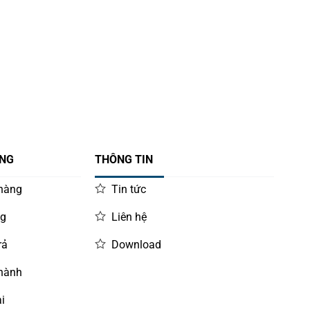
ÀNG
THÔNG TIN
 hàng
Tin tức
ng
Liên hệ
rả
Download
 hành
i