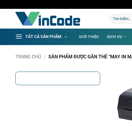
Bỏ
qua
Tìm
nội
kiếm:
dung
TẤT CẢ SẢN PHẨM
GIỚI THIỆU
DỊCH VỤ
TRANG CHỦ
/
SẢN PHẨM ĐƯỢC GẮN THẺ “MAY IN M