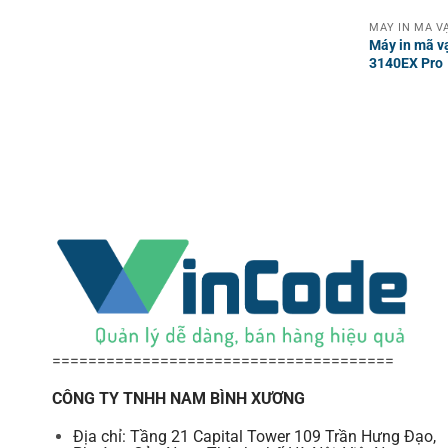
Máy in mã v
3140EX Pro
======================================
CÔNG TY TNHH NAM BÌNH XƯƠNG
Địa chỉ: Tầng 21 Capital Tower 109 Trần Hưng Đạo,