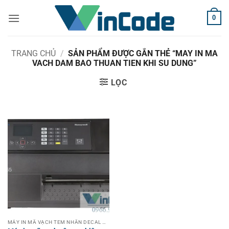
Bỏ
0
qua
nội
dung
TRANG CHỦ
/
SẢN PHẨM ĐƯỢC GẮN THẺ “MAY IN MA
VACH DAM BAO THUAN TIEN KHI SU DUNG”
LỌC
MÁY IN MÃ VẠCH TEM NHÃN DECAL CÔNG NGHIỆP