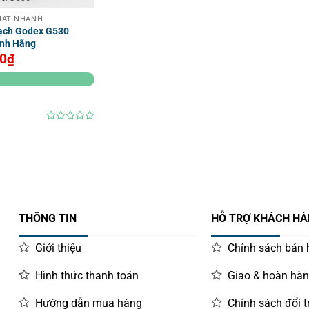
HÁT NHANH
vạch Godex G530
ính Hãng
00
₫
0
out
of
5
THÔNG TIN
HỖ TRỢ KHÁCH H
Giới thiệu
Chính sách bán
Hình thức thanh toán
Giao & hoàn hà
Hướng dẫn mua hàng
Chính sách đổi t