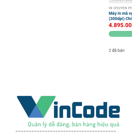
IN CHUYỂN P
Máy in mã 
(300dpi) Ch
4.895.0
2 đã bán
======================================