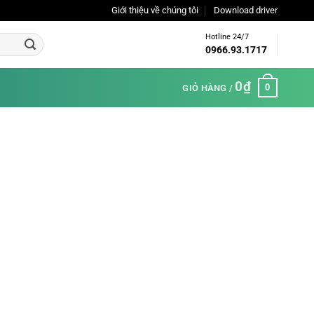
Giới thiệu về chúng tôi
Download driver
Hotline 24/7
0966.93.1717
0
₫
0
GIỎ HÀNG /