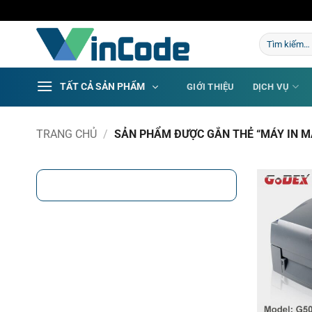
Bỏ
qua
Tìm
nội
kiếm:
dung
TẤT CẢ SẢN PHẨM
GIỚI THIỆU
DỊCH VỤ
TRANG CHỦ
/
SẢN PHẨM ĐƯỢC GẮN THẺ “MÁY IN M