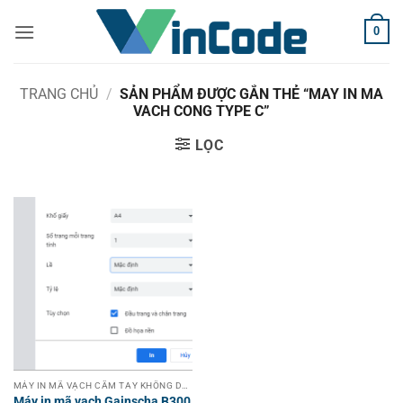
Bỏ
0
qua
nội
dung
TRANG CHỦ
/
SẢN PHẨM ĐƯỢC GẮN THẺ “MAY IN MA
VACH CONG TYPE C”
LỌC
MÁY IN MÃ VẠCH CẦM TAY KHÔNG DÂY
Máy in mã vạch Gainscha B300