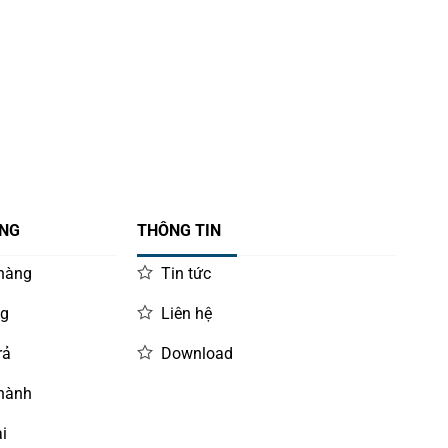
ÀNG
THÔNG TIN
 hàng
Tin tức
ng
Liên hệ
rả
Download
 hành
i