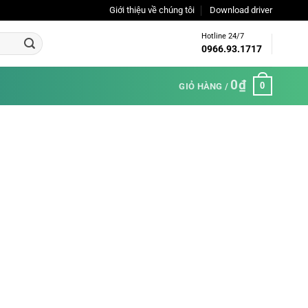
Giới thiệu về chúng tôi
Download driver
Hotline 24/7
0966.93.1717
0
₫
0
GIỎ HÀNG /