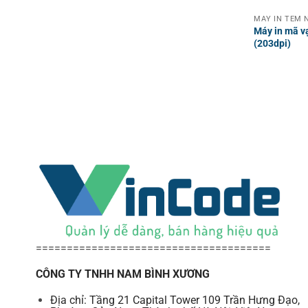
MÁY IN TEM N
Máy in mã v
(203dpi)
======================================
CÔNG TY TNHH NAM BÌNH XƯƠNG
Địa chỉ: Tầng 21 Capital Tower 109 Trần Hưng Đạo,