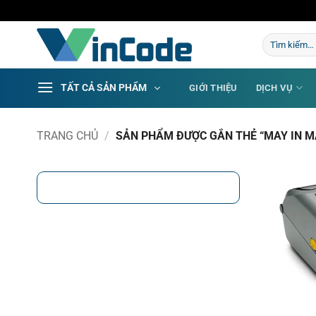
Bỏ
qua
Tìm
nội
kiếm:
dung
TẤT CẢ SẢN PHẨM
GIỚI THIỆU
DỊCH VỤ
TRANG CHỦ
/
SẢN PHẨM ĐƯỢC GẮN THẺ “MAY IN M