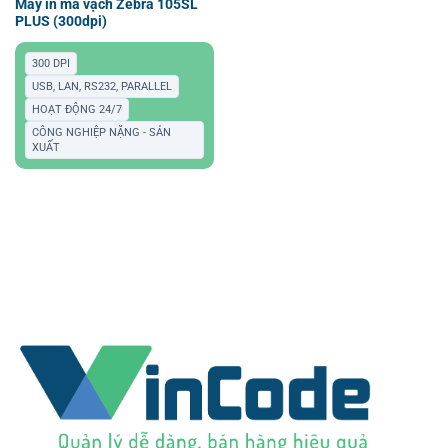
Máy in mã vạch Zebra 105SL
PLUS (300dpi)
300 DPI
USB, LAN, RS232, PARALLEL
HOẠT ĐỘNG 24/7
CÔNG NGHIỆP NẶNG - SẢN
XUẤT