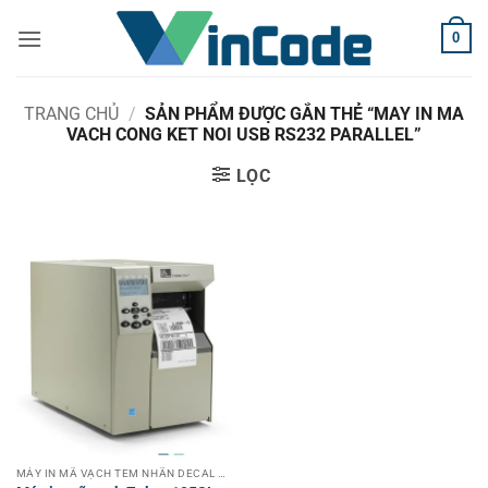
Bỏ
0
qua
nội
dung
TRANG CHỦ
/
SẢN PHẨM ĐƯỢC GẮN THẺ “MAY IN MA
VACH CONG KET NOI USB RS232 PARALLEL”
LỌC
MÁY IN MÃ VẠCH TEM NHÃN DECAL CÔNG NGHIỆP