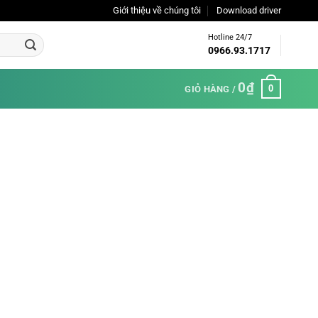
Giới thiệu về chúng tôi
Download driver
Hotline 24/7
0966.93.1717
0
₫
0
GIỎ HÀNG /