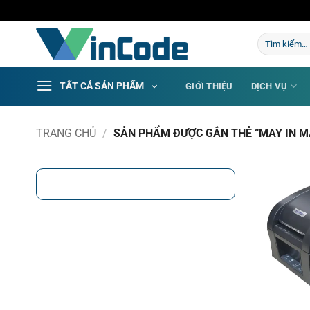
Bỏ
qua
Tìm
nội
kiếm:
dung
TẤT CẢ SẢN PHẨM
GIỚI THIỆU
DỊCH VỤ
TRANG CHỦ
/
SẢN PHẨM ĐƯỢC GẮN THẺ “MAY IN M