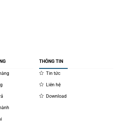
ÀNG
THÔNG TIN
 hàng
Tin tức
ng
Liên hệ
rả
Download
 hành
i