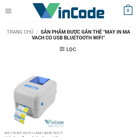
Bỏ
0
qua
nội
dung
TRANG CHỦ
/
SẢN PHẨM ĐƯỢC GẮN THẺ “MAY IN MA
VACH CO USB BLUETOOTH WIFI”
LỌC
MÁY IN MÃ VẠCH | LABEL BARCODE PRINTER