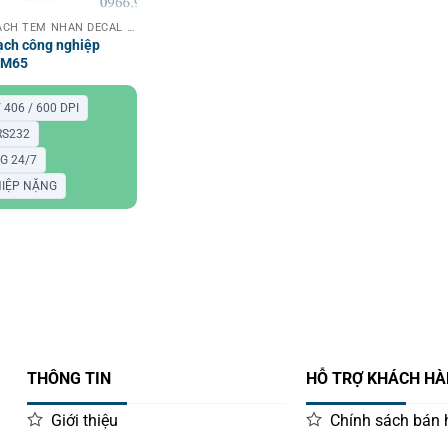
MÁY IN MÃ VẠCH TEM NHÃN DECAL CÔNG NGHIỆP
ạch công nghiệp
PM65
/ 406 / 600 DPI
 RS232
G 24/7
IỆP NẶNG
THÔNG TIN
HỖ TRỢ KHÁCH H
Giới thiệu
Chính sách bán