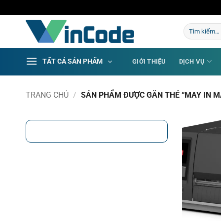
Bỏ
qua
Tìm
nội
kiếm:
dung
TẤT CẢ SẢN PHẨM
GIỚI THIỆU
DỊCH VỤ
TRANG CHỦ
/
SẢN PHẨM ĐƯỢC GẮN THẺ “MAY IN 