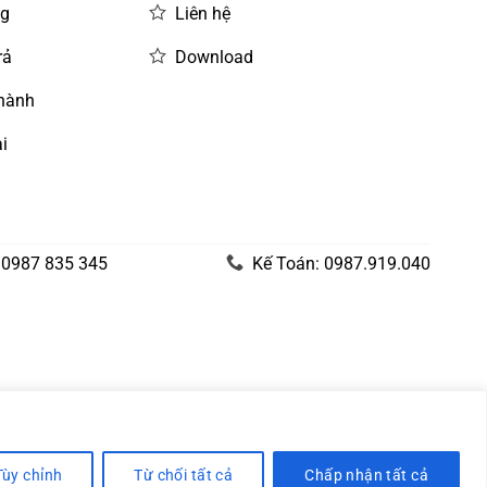
ng
Liên hệ
rả
Download
 hành
i
 0987 835 345
Kế Toán: 0987.919.040
Tùy chỉnh
Từ chối tất cả
Chấp nhận tất cả
Visa
PayPal
Stripe
MasterCard
Cash