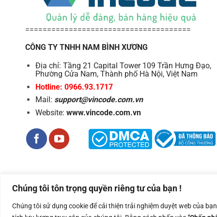
======================================
CÔNG TY TNHH NAM BÌNH XƯƠNG
Địa chỉ: Tầng 21 Capital Tower 109 Trần Hưng Đạo,
Phường Cửa Nam, Thành phố Hà Nội, Việt Nam
Hotline: 0966.93.1717
Mail:
support@vincode.com.vn
Website:
www.vincode.com.vn
Chúng tôi tôn trọng quyền riêng tư của bạn !
Công ty TNHH Nam Bình Xương - Số ĐKKD: 0108783483 cấp ngà
Chúng tôi sử dụng cookie để cải thiện trải nghiệm duyệt web của bạ
Copyright 2026 ©
Nam Binh Xuong