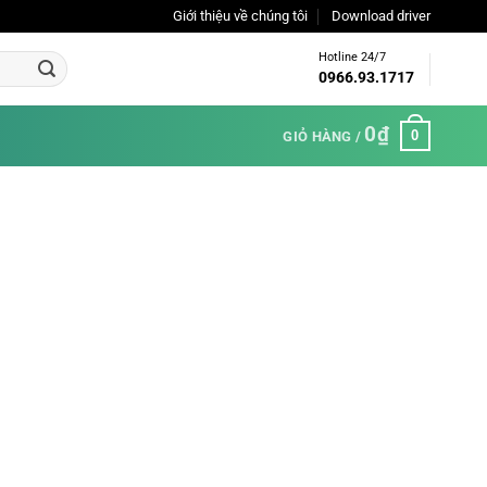
Giới thiệu về chúng tôi
Download driver
Hotline 24/7
0966.93.1717
0
₫
0
GIỎ HÀNG /