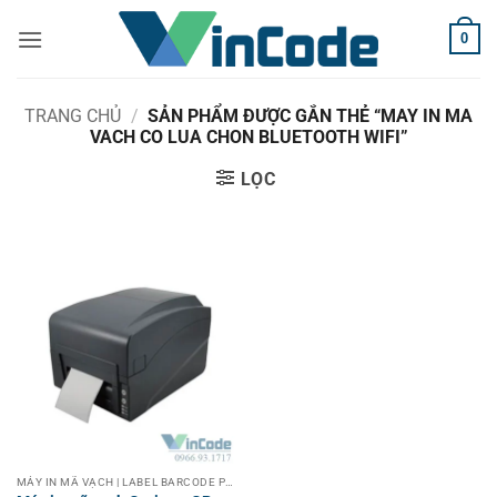
Bỏ
0
qua
nội
dung
TRANG CHỦ
/
SẢN PHẨM ĐƯỢC GẮN THẺ “MAY IN MA
VACH CO LUA CHON BLUETOOTH WIFI”
LỌC
MÁY IN MÃ VẠCH | LABEL BARCODE PRINTER