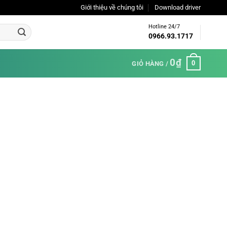
Giới thiệu về chúng tôi
Download driver
Hotline 24/7
0966.93.1717
0
₫
0
GIỎ HÀNG /