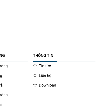
ÀNG
THÔNG TIN
 hàng
Tin tức
ng
Liên hệ
rả
Download
 hành
i