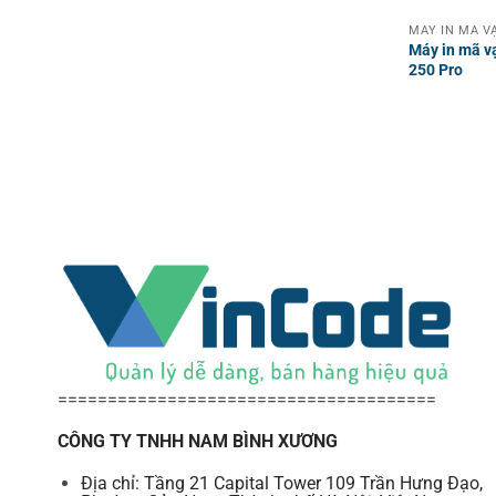
Máy in mã v
250 Pro
======================================
CÔNG TY TNHH NAM BÌNH XƯƠNG
Địa chỉ: Tầng 21 Capital Tower 109 Trần Hưng Đạo,