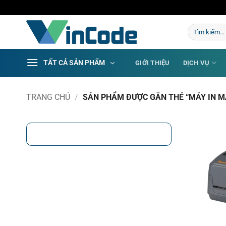
Bỏ
qua
Tìm
nội
kiếm:
dung
TẤT CẢ SẢN PHẨM
GIỚI THIỆU
DỊCH VỤ
TRANG CHỦ
/
SẢN PHẨM ĐƯỢC GẮN THẺ “MÁY IN 