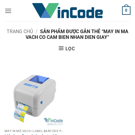
Bỏ
0
qua
nội
dung
TRANG CHỦ
/
SẢN PHẨM ĐƯỢC GẮN THẺ “MAY IN MA
VACH CO CAM BIEN NHAN DIEN GIAY”
LỌC
MÁY IN MÃ VẠCH | LABEL BARCODE PRINTER