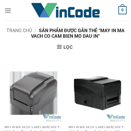
Bỏ
0
qua
nội
dung
TRANG CHỦ
/
SẢN PHẨM ĐƯỢC GẮN THẺ “MAY IN MA
VACH CO CAM BIEN MO DAU IN”
LỌC
MÁY IN MÃ VẠCH | LABEL BARCODE PRINTER
MÁY IN MÃ VẠCH | LABEL BARCODE PRINTER