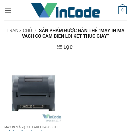
Bỏ
0
qua
nội
dung
TRANG CHỦ
/
SẢN PHẨM ĐƯỢC GẮN THẺ “MAY IN MA
VACH CO CAM BIEN LOI KET THUC GIAY”
LỌC
MÁY IN MÃ VẠCH | LABEL BARCODE PRINTER