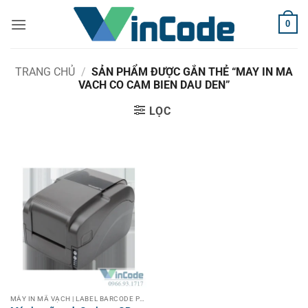
Bỏ
0
qua
nội
dung
TRANG CHỦ
/
SẢN PHẨM ĐƯỢC GẮN THẺ “MAY IN MA
VACH CO CAM BIEN DAU DEN”
LỌC
MÁY IN MÃ VẠCH | LABEL BARCODE PRINTER