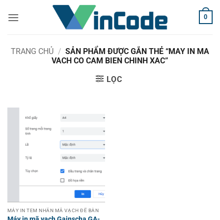
Bỏ
0
qua
nội
dung
TRANG CHỦ
/
SẢN PHẨM ĐƯỢC GẮN THẺ “MAY IN MA
VACH CO CAM BIEN CHINH XAC”
LỌC
MÁY IN TEM NHÃN MÃ VẠCH ĐỂ BÀN
Máy in mã vạch Gainscha GA-