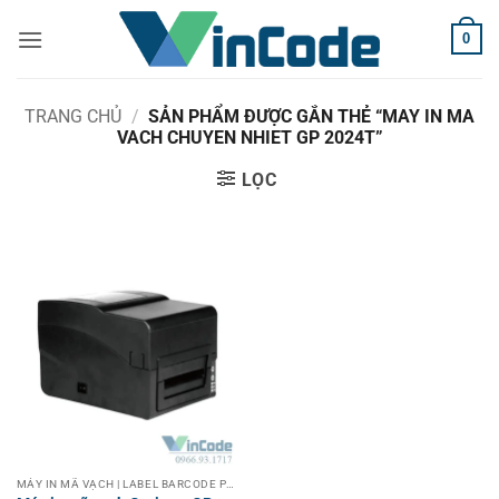
Bỏ
0
qua
nội
dung
TRANG CHỦ
/
SẢN PHẨM ĐƯỢC GẮN THẺ “MAY IN MA
VACH CHUYEN NHIET GP 2024T”
LỌC
MÁY IN MÃ VẠCH | LABEL BARCODE PRINTER