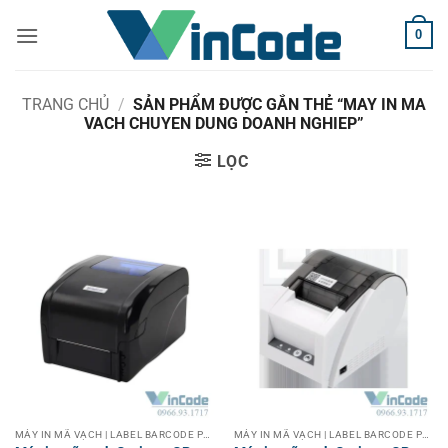
Bỏ
0
qua
nội
dung
TRANG CHỦ
/
SẢN PHẨM ĐƯỢC GẮN THẺ “MAY IN MA
VACH CHUYEN DUNG DOANH NGHIEP”
LỌC
MÁY IN MÃ VẠCH | LABEL BARCODE PRINTER
MÁY IN MÃ VẠCH | LABEL BARCODE PRINTER