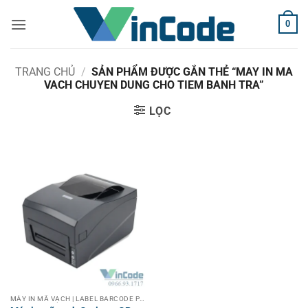
Bỏ
0
qua
nội
dung
TRANG CHỦ
/
SẢN PHẨM ĐƯỢC GẮN THẺ “MAY IN MA
VACH CHUYEN DUNG CHO TIEM BANH TRA”
LỌC
MÁY IN MÃ VẠCH | LABEL BARCODE PRINTER