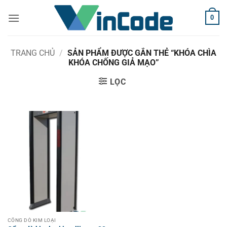
Bỏ
0
qua
nội
dung
TRANG CHỦ
/
SẢN PHẨM ĐƯỢC GẮN THẺ “KHÓA CHÌA
KHÓA CHỐNG GIẢ MẠO”
LỌC
CỔNG DÒ KIM LOẠI