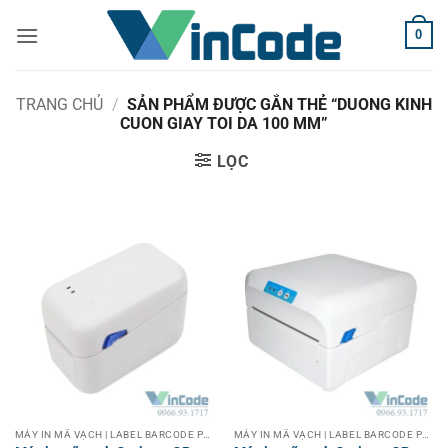
Bỏ
0
qua
nội
dung
TRANG CHỦ
/
SẢN PHẨM ĐƯỢC GẮN THẺ “DUONG KINH
CUON GIAY TOI DA 100 MM”
LỌC
MÁY IN MÃ VẠCH | LABEL BARCODE PRINTER
MÁY IN MÃ VẠCH | LABEL BARCODE PRINTER