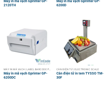
Máy in mã vạch Gprinter GP-
Máy in mã vạch Gprinter GP-
2120TH
6200D
MÁY IN MÃ VẠCH | LABEL BARCODE PRINTER
CÂN ĐIỆN TỬ | ELECTRONIC SCALE
Máy in mã vạch Gprinter GP-
Cân điện tử in tem TYSSO TM-
6200DC
30F