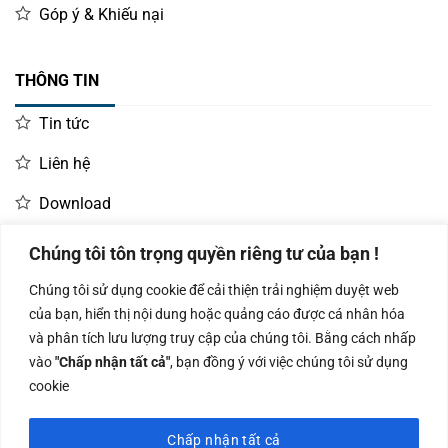
Góp ý & Khiếu nại
THÔNG TIN
Tin tức
Liên hệ
Download
Chúng tôi tôn trọng quyền riêng tư của bạn !
LIÊN HỆ MUA HÀNG
Chúng tôi sử dụng cookie để cải thiện trải nghiệm duyệt web
Kinh doanh:
KD Dự Án: 0987
Kế Toán:
của bạn, hiển thị nội dung hoặc quảng cáo được cá nhân hóa
0966.93.1717
835 345
0987.919.040
và phân tích lưu lượng truy cập của chúng tôi. Bằng cách nhấp
vào
"Chấp nhận tất cả"
, bạn đồng ý với việc chúng tôi sử dụng
cookie
Chấp nhận tất cả