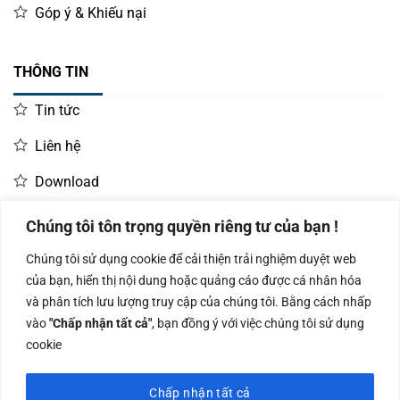
Góp ý & Khiếu nại
THÔNG TIN
Tin tức
Liên hệ
Download
Chúng tôi tôn trọng quyền riêng tư của bạn !
LIÊN HỆ MUA HÀNG
Chúng tôi sử dụng cookie để cải thiện trải nghiệm duyệt web
Kinh doanh:
KD Dự Án: 0987
Kế Toán:
của bạn, hiển thị nội dung hoặc quảng cáo được cá nhân hóa
0966.93.1717
835 345
0987.919.040
và phân tích lưu lượng truy cập của chúng tôi. Bằng cách nhấp
vào
"Chấp nhận tất cả"
, bạn đồng ý với việc chúng tôi sử dụng
cookie
Chấp nhận tất cả