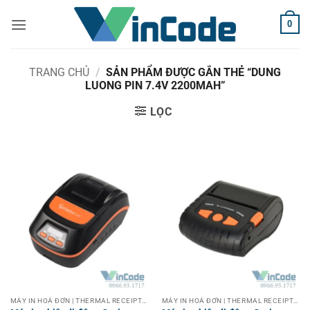
Bỏ
0
qua
nội
dung
TRANG CHỦ
/
SẢN PHẨM ĐƯỢC GẮN THẺ “DUNG
LUONG PIN 7.4V 2200MAH”
LỌC
MÁY IN HOÁ ĐƠN | THERMAL RECEIPT PRINTER
MÁY IN HOÁ ĐƠN | THERMAL RECEIPT PRINTER