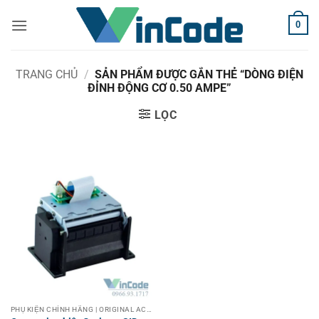
Bỏ
0
qua
nội
dung
TRANG CHỦ
/
SẢN PHẨM ĐƯỢC GẮN THẺ “DÒNG ĐIỆN
ĐỈNH ĐỘNG CƠ 0.50 AMPE”
LỌC
PHỤ KIỆN CHÍNH HÃNG | ORIGINAL ACCESSORIES