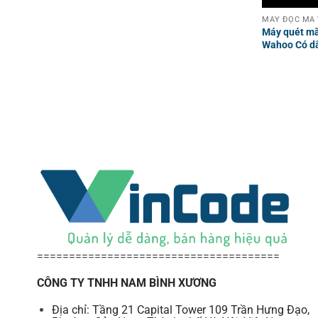
MÁY ĐỌC MÃ
Máy quét m
Wahoo Có d
======================================
CÔNG TY TNHH NAM BÌNH XƯƠNG
Địa chỉ: Tầng 21 Capital Tower 109 Trần Hưng Đạo,