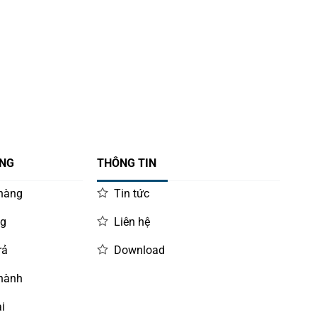
ÀNG
THÔNG TIN
 hàng
Tin tức
ng
Liên hệ
rả
Download
 hành
i