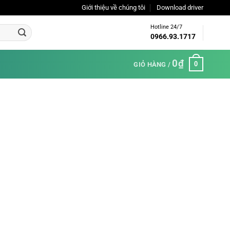
Giới thiệu về chúng tôi
Download driver
Hotline 24/7
0966.93.1717
0
₫
0
GIỎ HÀNG /