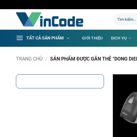
Bỏ
qua
Tìm
nội
kiếm:
dung
TẤT CẢ SẢN PHẨM
GIỚI THIỆU
DỊCH VỤ
TRANG CHỦ
/
SẢN PHẨM ĐƯỢC GẮN THẺ “DONG DIE