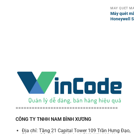
Máy quét mã
Honeywell S
======================================
CÔNG TY TNHH NAM BÌNH XƯƠNG
Địa chỉ: Tầng 21 Capital Tower 109 Trần Hưng Đạo,