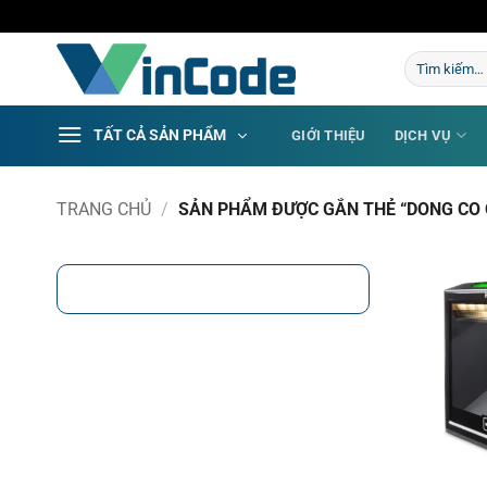
Bỏ
qua
Tìm
nội
kiếm:
dung
TẤT CẢ SẢN PHẨM
GIỚI THIỆU
DỊCH VỤ
TRANG CHỦ
/
SẢN PHẨM ĐƯỢC GẮN THẺ “DONG CO 