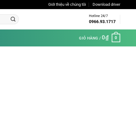
Giới thiệu về chúng tôi
Download driver
Hotline 24/7
0966.93.1717
0
₫
0
GIỎ HÀNG /