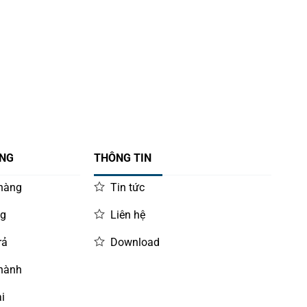
ÀNG
THÔNG TIN
 hàng
Tin tức
ng
Liên hệ
rả
Download
 hành
i