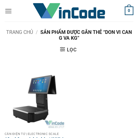
Bỏ
0
qua
nội
dung
TRANG CHỦ
/
SẢN PHẨM ĐƯỢC GẮN THẺ “DON VI CAN
G VA KG”
LỌC
CÂN ĐIỆN TỬ | ELECTRONIC SCALE