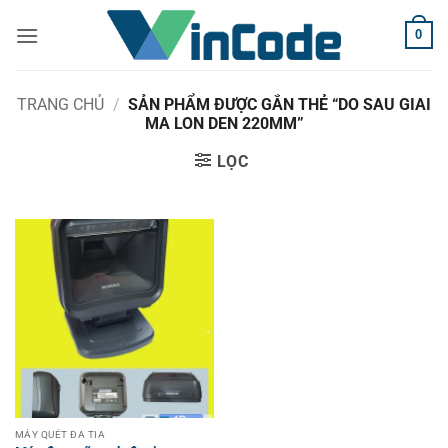
Bỏ
0
qua
nội
dung
TRANG CHỦ
/
SẢN PHẨM ĐƯỢC GẮN THẺ “DO SAU GIAI
MA LON DEN 220MM”
LỌC
MÁY QUÉT ĐA TIA