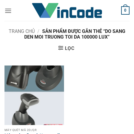
Bỏ
0
qua
nội
dung
TRANG CHỦ
/
SẢN PHẨM ĐƯỢC GẮN THẺ “DO SANG
DEN MOI TRUONG TOI DA 100000 LUX”
LỌC
MÁY QUÉT MÃ 2D/QR