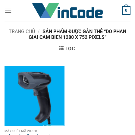
Bỏ
0
qua
nội
dung
TRANG CHỦ
/
SẢN PHẨM ĐƯỢC GẮN THẺ “DO PHAN
GIAI CAM BIEN 1280 X 752 PIXELS”
LỌC
MÁY QUÉT MÃ 2D/QR