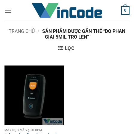
Bỏ
0
qua
nội
dung
TRANG CHỦ
/
SẢN PHẨM ĐƯỢC GẮN THẺ “DO PHAN
GIAI 5MIL TRO LEN”
LỌC
MÁY ĐỌC MÃ VẠCH DPM