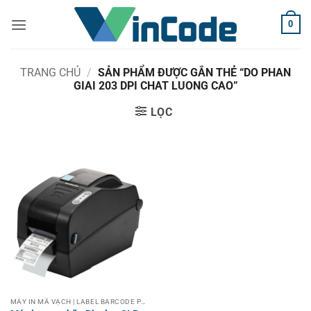
Bỏ
0
qua
nội
dung
TRANG CHỦ
/
SẢN PHẨM ĐƯỢC GẮN THẺ “DO PHAN
GIAI 203 DPI CHAT LUONG CAO”
LỌC
MÁY IN MÃ VẠCH | LABEL BARCODE PRINTER