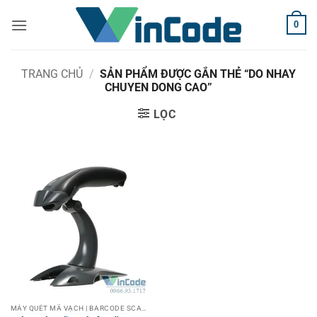
Bỏ
0
qua
nội
dung
TRANG CHỦ
/
SẢN PHẨM ĐƯỢC GẮN THẺ “DO NHAY
CHUYEN DONG CAO”
LỌC
MÁY QUÉT MÃ VẠCH | BARCODE SCANNER