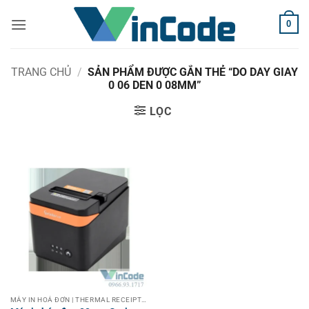
Bỏ
0
qua
nội
dung
TRANG CHỦ
/
SẢN PHẨM ĐƯỢC GẮN THẺ “DO DAY GIAY
0 06 DEN 0 08MM”
LỌC
MÁY IN HOÁ ĐƠN | THERMAL RECEIPT PRINTER