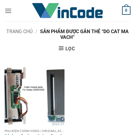
Bỏ
0
qua
nội
dung
TRANG CHỦ
/
SẢN PHẨM ĐƯỢC GẮN THẺ “DO CAT MA
VACH”
LỌC
PHỤ KIỆN CHÍNH HÃNG | ORIGINAL ACCESSORIES