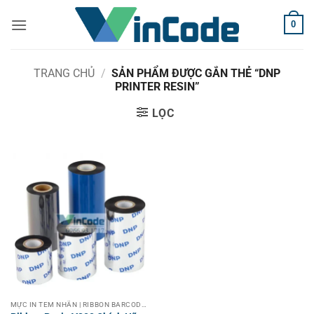
Bỏ
0
qua
nội
dung
TRANG CHỦ
/
SẢN PHẨM ĐƯỢC GẮN THẺ “DNP
PRINTER RESIN”
LỌC
MỰC IN TEM NHÃN | RIBBON BARCODE LABEL