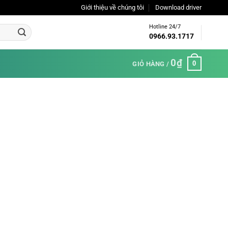
Giới thiệu về chúng tôi
Download driver
Hotline 24/7
0966.93.1717
0
₫
0
GIỎ HÀNG /