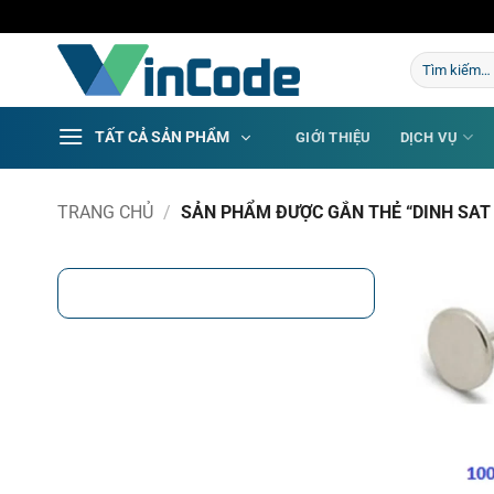
Bỏ
qua
Tìm
nội
kiếm:
dung
TẤT CẢ SẢN PHẨM
GIỚI THIỆU
DỊCH VỤ
TRANG CHỦ
/
SẢN PHẨM ĐƯỢC GẮN THẺ “DINH SAT