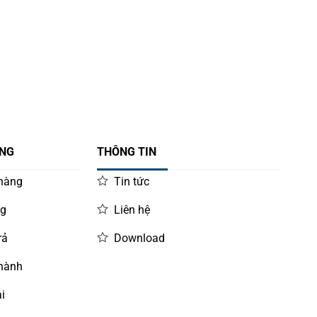
ÀNG
THÔNG TIN
 hàng
Tin tức
ng
Liên hệ
rả
Download
 hành
i