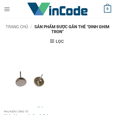
Bỏ
0
qua
nội
dung
TRANG CHỦ
/
SẢN PHẨM ĐƯỢC GẮN THẺ “DINH GHIM
TRON”
LỌC
PHỤ KIỆN CỔNG TỪ